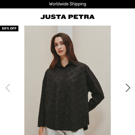
Worldwide Shipping
50
% OFF