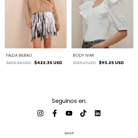
FALDA BILBAO
BODY IVAR
$603.36 USD
$422.35 USD
$133.21 USD
$93.25 USD
Seguinos en:
SHOP