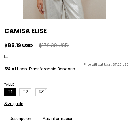
CAMISA ELISE
$86.19 USD
$172.39 USD
Price without taxes
$71.23 USD
TALLE
T1
T2
T3
Size guide
Descripción
Más información