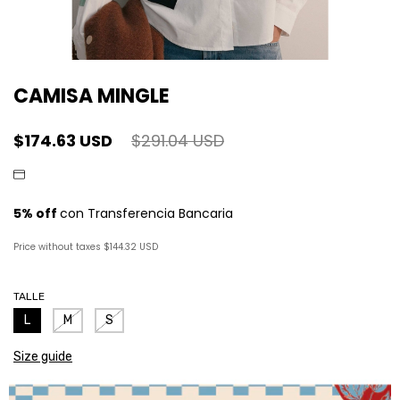
CAMISA MINGLE
$174.63 USD
$291.04 USD
Price without taxes
$144.32 USD
TALLE
L
M
S
Size guide