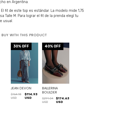
cho en Argentina.
: El fit de este top es estándar. La modelo mide 1,75
sa Talle M. Para lograr el fit de la prenda elegí tu
le usual.
 BUY WITH THIS PRODUCT
30
% OFF
40
% OFF
JEAN DEVON
BALLERINA
BOULDER
$164.18
$114.93
USD
USD
$291.04
$174.63
USD
USD