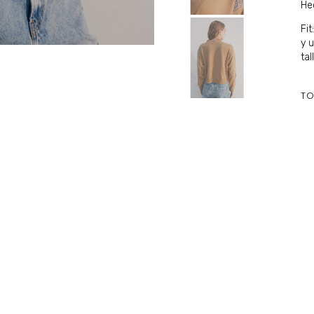
He
Fit
y u
tal
TO