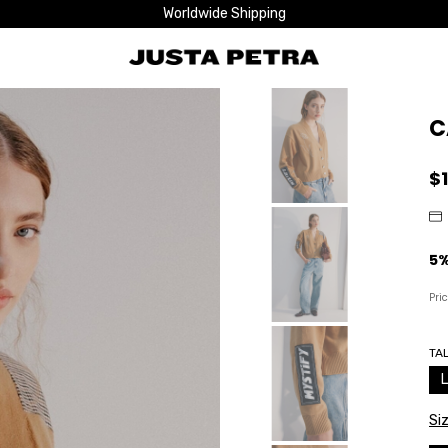
Worldwide Shipping
C
$
Pri
TA
L
Si