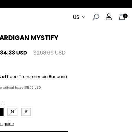
0
ARDIGAN MYSTIFY
134.33 USD
$268.66 USD
ce without taxes
$111.02 USD
LLE
M
S
ze guide