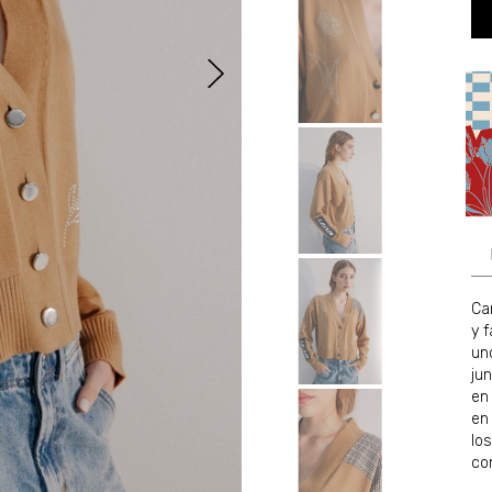
Ca
y 
un
ju
en 
en 
lo
co