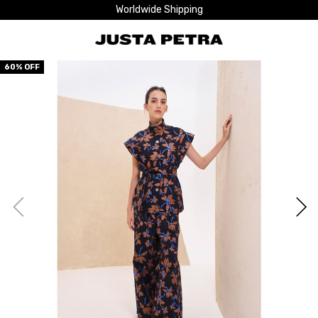
Worldwide Shipping
60
% OFF