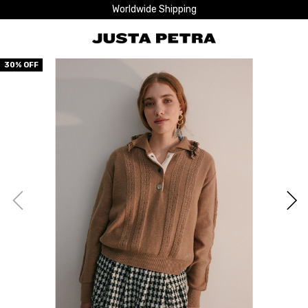
Worldwide Shipping
30
% OFF