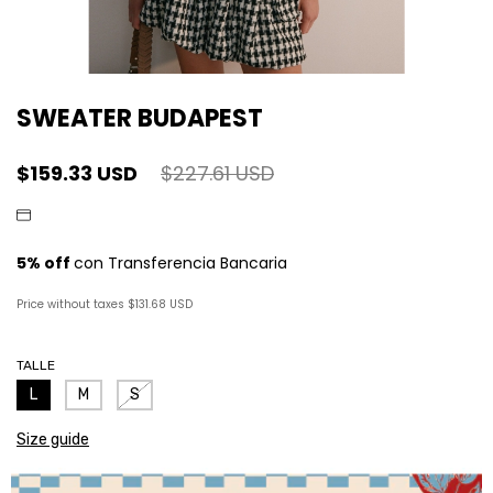
SWEATER BUDAPEST
$159.33 USD
$227.61 USD
Price without taxes
$131.68 USD
TALLE
L
M
S
Size guide