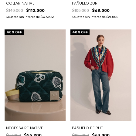
PAÑUELO ZURI
COLLAR NATIVE
$105.000
$63.000
$140.000
$112.000
3
cuotas sin interés de
$21.000
3
cuotas sin interés de
$37.333,33
40
% OFF
40
% OFF
PAÑUELO BEIRUT
NECESSAIRE NATIVE
$105.000
$63.000
$92.000
$55.200