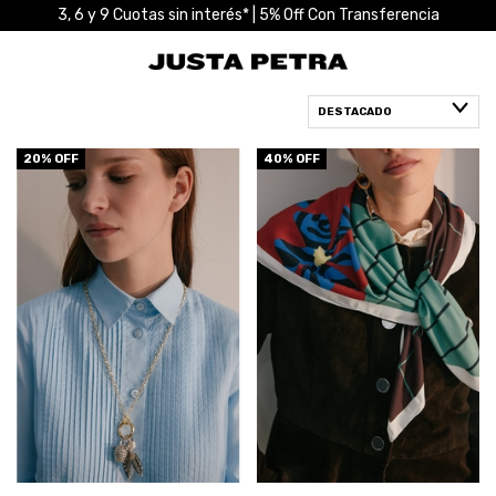
3, 6 y 9 Cuotas sin interés* | 5% Off Con Transferencia
20
% OFF
40
% OFF