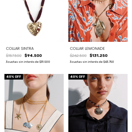
COLLAR SINTRA
COLLAR LEMONADE
$157.500
$94.500
$262.500
$131.250
3
cuotas sin interés de
$31.500
3
cuotas sin interés de
$43.750
40
% OFF
40
% OFF