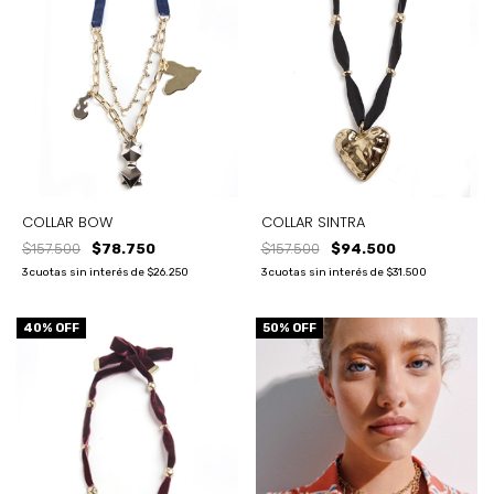
COLLAR BOW
COLLAR SINTRA
$157.500
$78.750
$157.500
$94.500
3
cuotas sin interés de
$26.250
3
cuotas sin interés de
$31.500
40
% OFF
50
% OFF