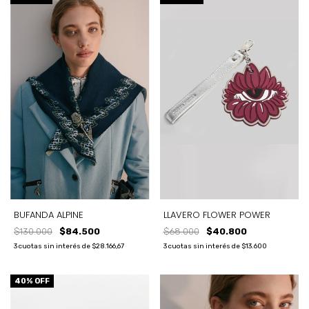
BUFANDA ALPINE
LLAVERO FLOWER POWER
$130.000
$84.500
$68.000
$40.800
3
cuotas sin interés de
$28.166,67
3
cuotas sin interés de
$13.600
40
% OFF