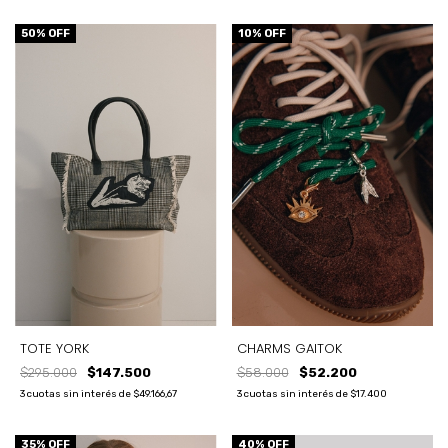
50
% OFF
10
% OFF
CHARMS GAITOK
TOTE YORK
$58.000
$52.200
$295.000
$147.500
3
cuotas sin interés de
$17.400
3
cuotas sin interés de
$49.166,67
35
% OFF
40
% OFF