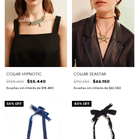
COLLAR HYPNOTIC
COLLAR SEASTAR
$138.600
$55.440
$110.250
$66.150
3
cuotas sin interés de
$18.480
3
cuotas sin interés de
$22.050
50
% OFF
40
% OFF