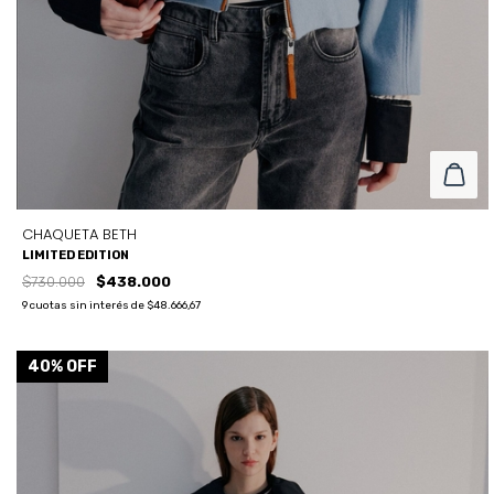
CHAQUETA BETH
LIMITED EDITION
$730.000
$438.000
9
cuotas sin interés de
$48.666,67
COLOR
40
% OFF
AZUL
TALLE
TALLE L
TALLE M
TALLE S