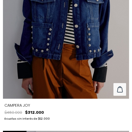
CAMPERA JOY
$480.000
$312.000
6
cuotas sin interés de
$52.000