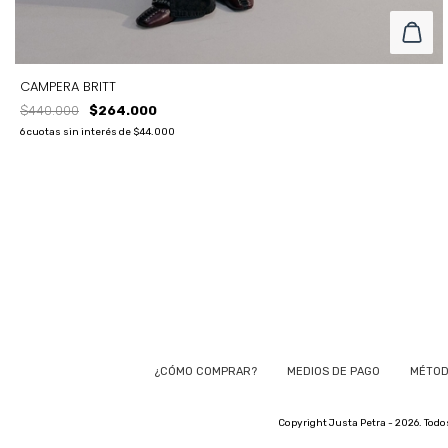
CAMPERA BRITT
$440.000
$264.000
6
cuotas sin interés de
$44.000
COLOR
NEGRO
TALLE
L
M
S
¿CÓMO COMPRAR?
MEDIOS DE PAGO
MÉTOD
Copyright Justa Petra - 2026. Todo