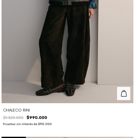
CHALECO RINI
$1.320.000
$990.000
9
cuotas sin interés de
$110.000