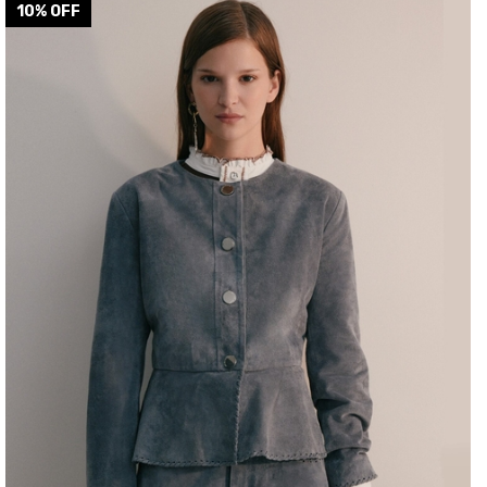
COLOR
10
% OFF
CHOCOLATE
TALLE
M
L
S