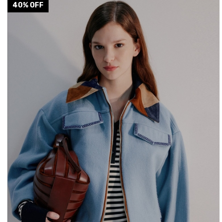
COLOR
40
% OFF
CHOCOLATE
TALLE
M
S
L