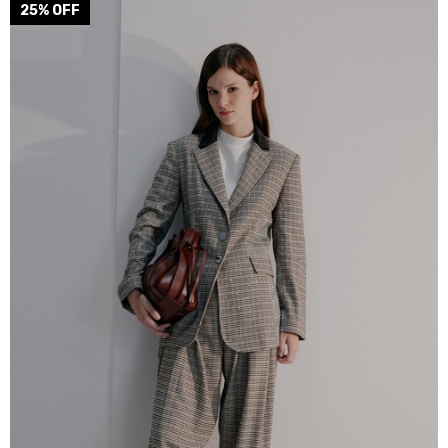
COLOR
25
% OFF
AZUL
TALLE
L
M
S