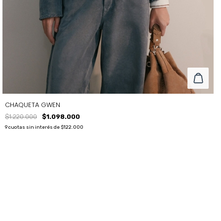
CHAQUETA GWEN
$1.220.000
$1.098.000
9
cuotas sin interés de
$122.000
COLOR
SKY
TALLE
M
S
L