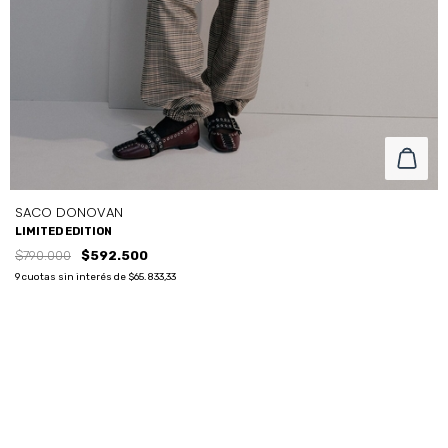
SACO DONOVAN
LIMITED EDITION
$790.000
$592.500
9
cuotas sin interés de
$65.833,33
COLOR
CAMEL
TALLE
M
L
S