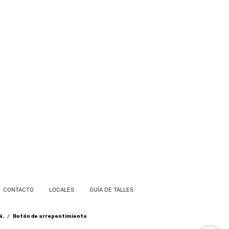
CONTACTO
LOCALES
GUÍA DE TALLES
á.
/
Botón de arrepentimiento