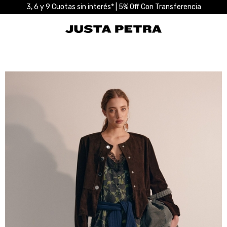
3, 6 y 9 Cuotas sin interés* | 5% Off Con Transferencia