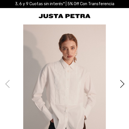
3, 6 y 9 Cuotas sin interés* | 5% Off Con Transferencia