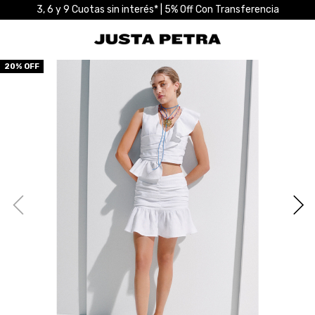
3, 6 y 9 Cuotas sin interés* | 5% Off Con Transferencia
20
% OFF