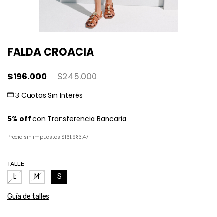
FALDA CROACIA
$196.000
$245.000
Precio sin impuestos
$161.983,47
TALLE
L
M
S
Guía de talles