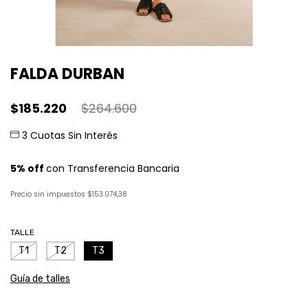
FALDA DURBAN
$185.220
$264.600
Precio sin impuestos
$153.074,38
TALLE
T1
T2
T3
Guía de talles