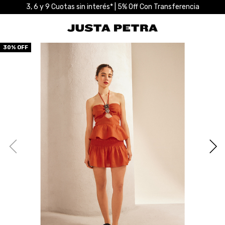
3, 6 y 9 Cuotas sin interés* | 5% Off Con Transferencia
30
% OFF