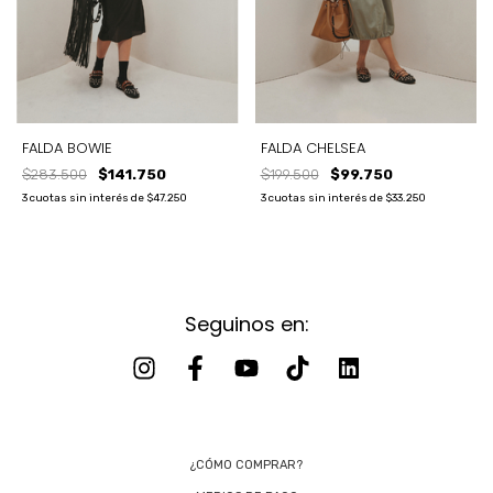
FALDA BOWIE
FALDA CHELSEA
$283.500
$141.750
$199.500
$99.750
3
cuotas sin interés de
$47.250
3
cuotas sin interés de
$33.250
Seguinos en:
¿CÓMO COMPRAR?