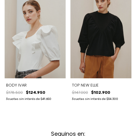
BODY IVAR
TOP NEW ELLIE
$178.500
$124.950
$147.000
$102.900
3
cuotas sin interés de
$41.650
3
cuotas sin interés de
$34.300
Seguinos en: