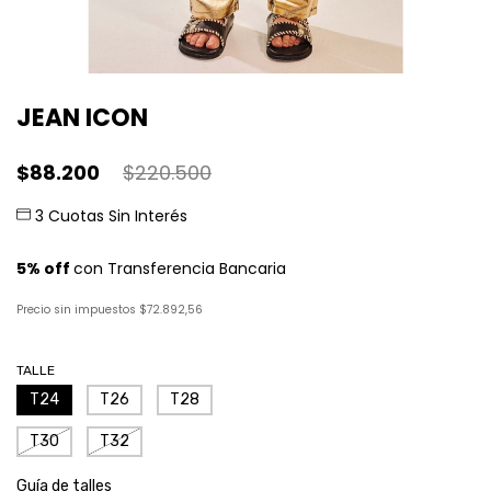
JEAN ICON
$88.200
$220.500
Precio sin impuestos
$72.892,56
TALLE
T24
T26
T28
T30
T32
Guía de talles