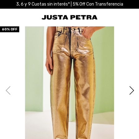
3, 6 y 9 Cuotas sin interés* | 5% Off Con Transferencia
60
% OFF