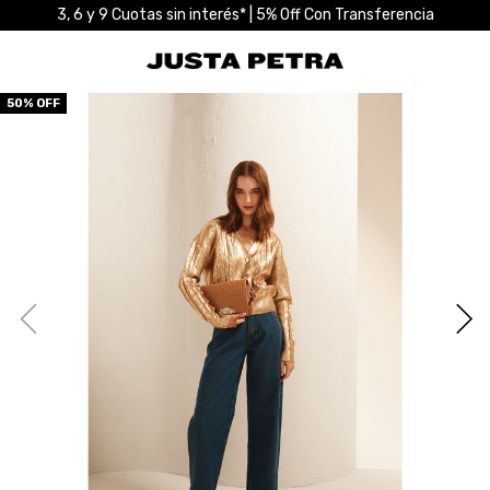
3, 6 y 9 Cuotas sin interés* | 5% Off Con Transferencia
50
% OFF