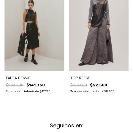
TOP REESE
FALDA BOWIE
$105.000
$52.500
$283.500
$141.750
3
cuotas sin interés de
$17.500
3
cuotas sin interés de
$47.250
Seguinos en: