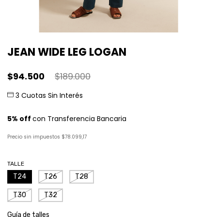
JEAN WIDE LEG LOGAN
$94.500
$189.000
Precio sin impuestos
$78.099,17
TALLE
T24
T26
T28
T30
T32
Guía de talles