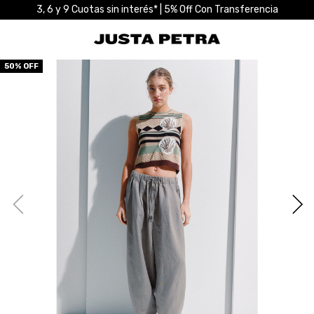
3, 6 y 9 Cuotas sin interés* | 5% Off Con Transferencia
50
% OFF