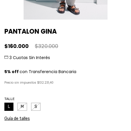
PANTALON GINA
$160.000
$320.000
Precio sin impuestos
$132.231,40
TALLE
L
M
S
Guía de talles