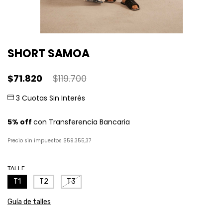
SHORT SAMOA
$71.820
$119.700
Precio sin impuestos
$59.355,37
TALLE
T1
T2
T3
Guía de talles