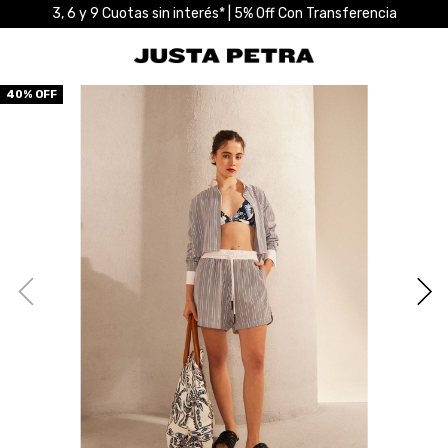
3, 6 y 9 Cuotas sin interés* | 5% Off Con Transferencia
40
% OFF