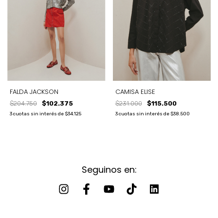
FALDA JACKSON
CAMISA ELISE
$204.750
$102.375
$231.000
$115.500
3
cuotas sin interés de
$34.125
3
cuotas sin interés de
$38.500
Seguinos en: