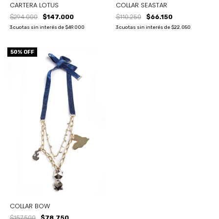
CARTERA LOTUS
COLLAR SEASTAR
$294.000
$147.000
$110.250
$66.150
3
cuotas sin interés de
$49.000
3
cuotas sin interés de
$22.050
50
% OFF
COLLAR BOW
$157.500
$78.750