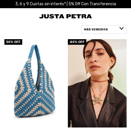
3, 6 y 9 Cuotas sin interés* | 5% Off Con Transferencia
50
% OFF
40
% OFF