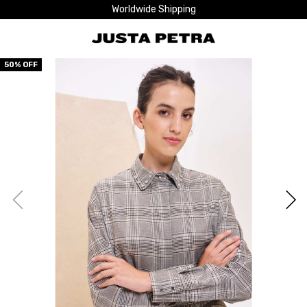
Worldwide Shipping
50
% OFF