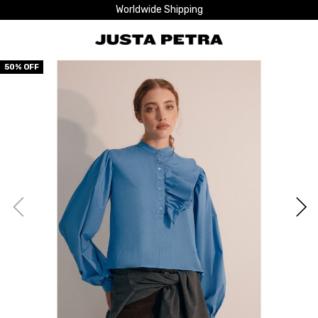
Worldwide Shipping
50
% OFF